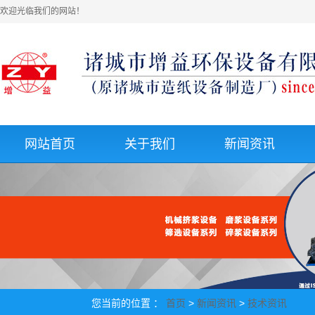
欢迎光临我们的网站！
网站首页
关于我们
新闻资讯
企业介绍
公司新闻
荣誉资质
行业动态
发展历程
技术资讯
您当前的位置 ：
首页
>
新闻资讯
>
技术资讯