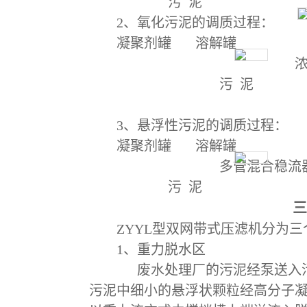
污
泥
2
、氧化污泥的调质过程：
凝聚剂罐
溶解罐
污
泥
3
、悬浮性污泥的调质过程：
凝聚剂罐
溶解罐
多管混合稳流
污
泥
三
ZYYL
型双网带式压滤机分为三
1
、重力脱水区
废水处理厂的污泥经泵送入
污泥中细小的悬浮状颗粒经高分子