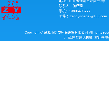
地址：山东省诸城市外贸街9号
联系人：何经理
手机：13806496777
邮件 ：zengyishebei@163.com
Copyright © 诸城市增益环保设备有限公司 All rights re
厂家
,
制浆造纸机械
, 欢迎来电